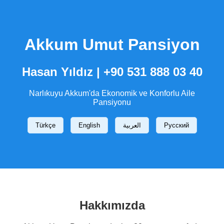
Akkum Umut Pansiyon
Hasan Yıldız | +90 531 888 03 40
Narlıkuyu Akkum'da Ekonomik ve Konforlu Aile
Pansiyonu
Türkçe
English
العربية
Русский
Hakkımızda