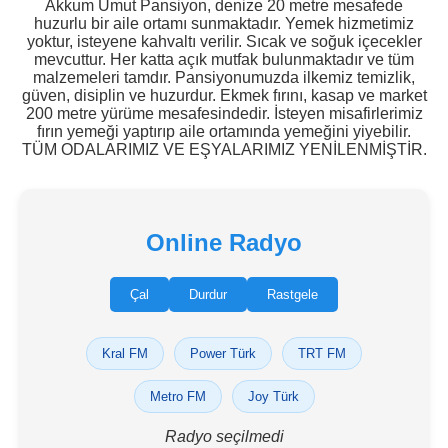
Akkum Umut Pansiyon, denize 20 metre mesafede
huzurlu bir aile ortamı sunmaktadır. Yemek hizmetimiz
yoktur, isteyene kahvaltı verilir. Sıcak ve soğuk içecekler
mevcuttur. Her katta açık mutfak bulunmaktadır ve tüm
malzemeleri tamdır. Pansiyonumuzda ilkemiz temizlik,
güven, disiplin ve huzurdur. Ekmek fırını, kasap ve market
200 metre yürüme mesafesindedir. İsteyen misafirlerimiz
fırın yemeği yaptırıp aile ortamında yemeğini yiyebilir.
TÜM ODALARIMIZ VE EŞYALARIMIZ YENİLENMİŞTİR.
Online Radyo
Çal
Durdur
Rastgele
Kral FM
Power Türk
TRT FM
Metro FM
Joy Türk
Radyo seçilmedi